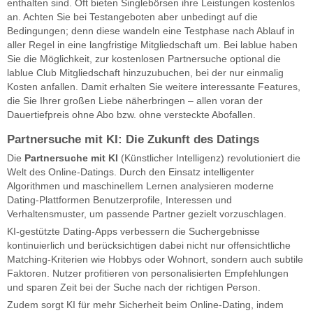
enthalten sind. Oft bieten Singlebörsen ihre Leistungen kostenlos
an. Achten Sie bei Testangeboten aber unbedingt auf die
Bedingungen; denn diese wandeln eine Testphase nach Ablauf in
aller Regel in eine langfristige Mitgliedschaft um. Bei lablue haben
Sie die Möglichkeit, zur kostenlosen Partnersuche optional die
lablue Club Mitgliedschaft hinzuzubuchen, bei der nur einmalig
Kosten anfallen. Damit erhalten Sie weitere interessante Features,
die Sie Ihrer großen Liebe näherbringen – allen voran der
Dauertiefpreis ohne Abo bzw. ohne versteckte Abofallen.
Partnersuche mit KI: Die Zukunft des Datings
Die
Partnersuche mit KI
(Künstlicher Intelligenz) revolutioniert die
Welt des Online-Datings. Durch den Einsatz intelligenter
Algorithmen und maschinellem Lernen analysieren moderne
Dating-Plattformen Benutzerprofile, Interessen und
Verhaltensmuster, um passende Partner gezielt vorzuschlagen.
KI-gestützte Dating-Apps verbessern die Suchergebnisse
kontinuierlich und berücksichtigen dabei nicht nur offensichtliche
Matching-Kriterien wie Hobbys oder Wohnort, sondern auch subtile
Faktoren. Nutzer profitieren von personalisierten Empfehlungen
und sparen Zeit bei der Suche nach der richtigen Person.
Zudem sorgt KI für mehr Sicherheit beim Online-Dating, indem