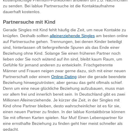
zu senden. Bei lablue Partnersuche ist die Kontaktaufnahme
dauerhaft kostenlos.
Partnersuche mit Kind
Gerade Singles mit Kind fehlt häufig die Zeit, um neue Kontakte zu
knüpfen. Deshalb sollten
alleinerziehende Singles
am besten online
auf Partnersuche gehen. Trennungen, bei denen Kinder beteiligt
sind, hinterlassen oft tiefergreifende Spuren als das Ende einer
Beziehung ohne Kind. Solange Sie einen früheren Partner noch
lieben oder Sie noch wütend auf ihn sind, bleibt kaum Raum, um
Gefühle für jemand anderen zu entwickeln. Frischgetrennte
Männer und Frauen neigen zwar gerne dazu, sich mit einer neuen
Partnerschaft oder einem
Online-Dating
über die gerade beendete
Beziehung hinwegzutrösten; aber genau das geht oftmals schief.
Denn um eine neue glückliche Beziehung aufzubauen, muss man
vor allem frei und innerlich bereit sein. In Deutschland gibt es zwei
Millionen Alleinerziehende. Je kürzer die Zeit, in der Singles mit
Kind ohne Partner bleiben, desto wahrscheinlicher ist es für sie,
einen neuen Partner zu finden. In der lablue Kontaktbörse können
Sie mit offenen Karten spielen. Nur Mut! Einen Lebenspartner für
eine ernsthafte Beziehung zu finden geht hier meist schneller als
gedacht.