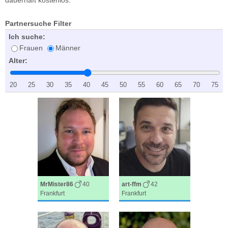
Partnersuche Filter
Ich suche:
Frauen
Männer
Alter:
20
25
30
35
40
45
50
55
60
65
70
75
MrMister86
40
art-ffm
42
Frankfurt
Frankfurt