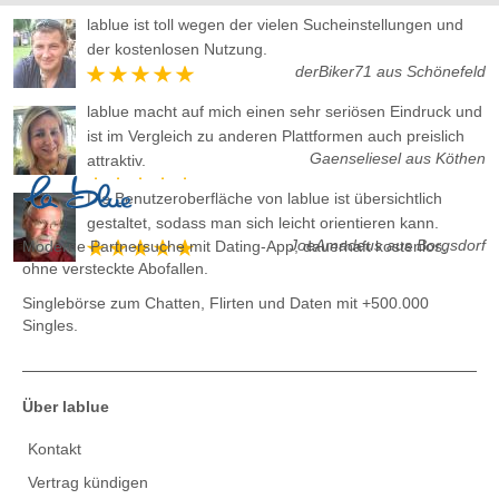
lablue ist toll wegen der vielen Sucheinstellungen und
der kostenlosen Nutzung.
derBiker71 aus Schönefeld
lablue macht auf mich einen sehr seriösen Eindruck und
ist im Vergleich zu anderen Plattformen auch preislich
Gaenseliesel aus Köthen
attraktiv.
Die Benutzeroberfläche von lablue ist übersichtlich
gestaltet, sodass man sich leicht orientieren kann.
JoeAmadeus aus Borgsdorf
Moderne Partnersuche mit Dating-App, dauerhaft kostenlos,
ohne versteckte Abofallen.
Singlebörse zum Chatten, Flirten und Daten
mit +500.000
Singles.
Über lablue
Kontakt
Vertrag kündigen