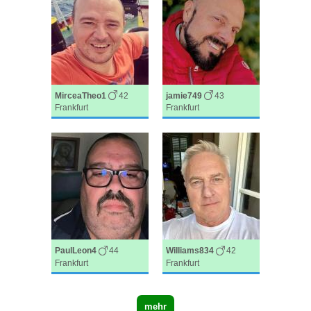
MirceaTheo1
42
jamie749
43
Frankfurt
Frankfurt
PaulLeon4
44
Williams834
42
Frankfurt
Frankfurt
mehr