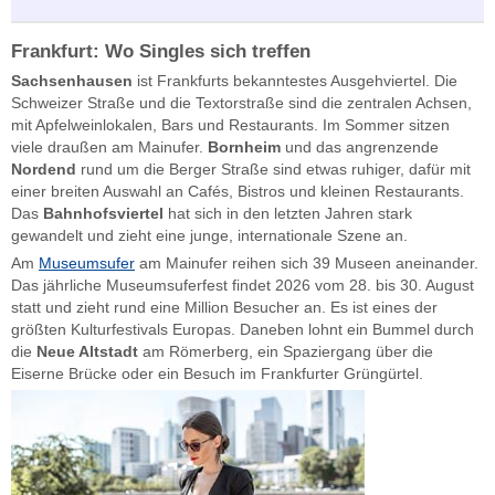
Frankfurt: Wo Singles sich treffen
Sachsenhausen
ist Frankfurts bekanntestes Ausgehviertel. Die
Schweizer Straße und die Textorstraße sind die zentralen Achsen,
mit Apfelweinlokalen, Bars und Restaurants. Im Sommer sitzen
viele draußen am Mainufer.
Bornheim
und das angrenzende
Nordend
rund um die Berger Straße sind etwas ruhiger, dafür mit
einer breiten Auswahl an Cafés, Bistros und kleinen Restaurants.
Das
Bahnhofsviertel
hat sich in den letzten Jahren stark
gewandelt und zieht eine junge, internationale Szene an.
Am
Museumsufer
am Mainufer reihen sich 39 Museen aneinander.
Das jährliche Museumsuferfest findet 2026 vom 28. bis 30. August
statt und zieht rund eine Million Besucher an. Es ist eines der
größten Kulturfestivals Europas. Daneben lohnt ein Bummel durch
die
Neue Altstadt
am Römerberg, ein Spaziergang über die
Eiserne Brücke oder ein Besuch im Frankfurter Grüngürtel.