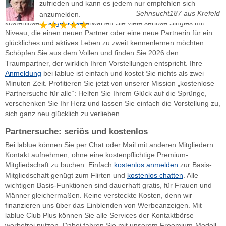
Seit 2002 sorgen wir mit der lablue Partnersuche für mehr
zufrieden und kann es jedem nur empfehlen sich
glückliche Chat-Kontakte und feste Beziehungen. In unserer
Sehnsucht187 aus Krefeld
anzumelden.
kostenlosen
Singlebörse
erwarten Sie viele seriöse Singles mit
Niveau, die einen neuen Partner oder eine neue Partnerin für ein
glückliches und aktives Leben zu zweit kennenlernen möchten.
Schöpfen Sie aus dem Vollen und finden Sie 2026 den
Traumpartner, der wirklich Ihren Vorstellungen entspricht. Ihre
Anmeldung
bei lablue ist einfach und kostet Sie nichts als zwei
Minuten Zeit. Profitieren Sie jetzt von unserer Mission „kostenlose
Partnersuche für alle“: Helfen Sie Ihrem Glück auf die Sprünge,
verschenken Sie Ihr Herz und lassen Sie einfach die Vorstellung zu,
sich ganz neu glücklich zu verlieben.
Partnersuche: seriös und kostenlos
Bei lablue können Sie per Chat oder Mail mit anderen Mitgliedern
Kontakt aufnehmen, ohne eine kostenpflichtige Premium-
Mitgliedschaft zu buchen. Einfach
kostenlos anmelden
zur Basis-
Mitgliedschaft genügt zum Flirten und
kostenlos chatten
. Alle
wichtigen Basis-Funktionen sind dauerhaft gratis, für Frauen und
Männer gleichermaßen. Keine versteckte Kosten, denn wir
finanzieren uns über das Einblenden von Werbeanzeigen. Mit
lablue Club Plus können Sie alle Services der Kontaktbörse
werbefrei nutzen. Dabei fahren Sie mit unserem Freemium-Modell