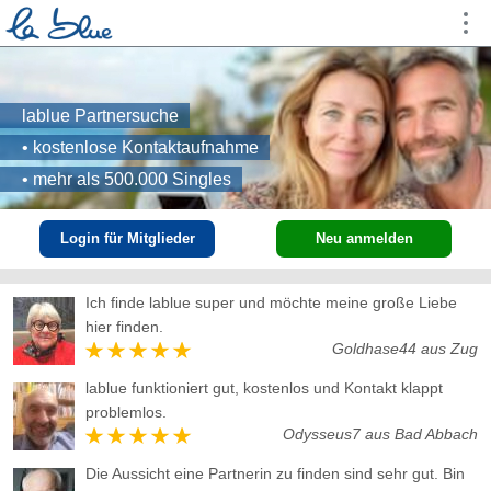
lablue Partnersuche
• kostenlose Kontaktaufnahme
• mehr als 500.000 Singles
Login für Mitglieder
Neu anmelden
Ich finde lablue super und möchte meine große Liebe
hier finden.
Goldhase44 aus Zug
lablue funktioniert gut, kostenlos und Kontakt klappt
problemlos.
Odysseus7 aus Bad Abbach
lablue Partnersuche kostenlos
Die Aussicht eine Partnerin zu finden sind sehr gut. Bin