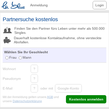
Anmeldung
Login
Partnersuche kostenlos
Finden Sie den Partner fürs Leben unter mehr als 500.000
Singles.
Dauerhaft kostenlose Kontaktaufnahme, ohne versteckte
Abofallen.
Wählen Sie Ihr Geschlecht
Frau
Mann
Wohnort
?
Pseudonym
?
E-Mail
?
oder mit
Google-Konto
Mit der Anmeldung gelten unsere
AGB
und
Kostenlos anmelden
unsere
Datenschutzerklärung
.