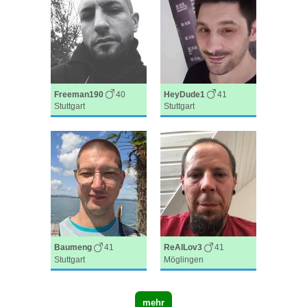
Freeman190
40
HeyDude1
41
Stuttgart
Stuttgart
Baumeng
41
ReAlLov3
41
Stuttgart
Möglingen
mehr