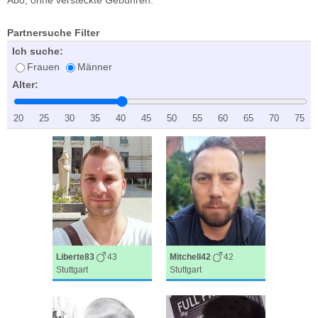
Partnersuche Filter
Ich suche:
Frauen
Männer
Alter:
20
25
30
35
40
45
50
55
60
65
70
75
Liberte83
43
Mitchell42
42
Stuttgart
Stuttgart