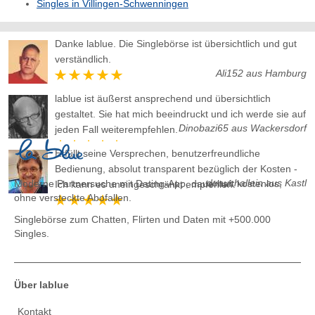
Singles in Villingen-Schwenningen
Danke lablue. Die Singlebörse ist übersichtlich und gut
verständlich.
Ali152 aus Hamburg
lablue ist äußerst ansprechend und übersichtlich
gestaltet. Sie hat mich beeindruckt und ich werde sie auf
Dinobazi65 aus Wackersdorf
jeden Fall weiterempfehlen.
Erfüllt seine Versprechen, benutzerfreundliche
Bedienung, absolut transparent bezüglich der Kosten -
duauchallein aus Kastl
Moderne Partnersuche mit Dating-App, dauerhaft kostenlos,
Ich kann es uneingeschränkt empfehlen.
ohne versteckte Abofallen.
Singlebörse zum Chatten, Flirten und Daten
mit +500.000
Singles.
Über lablue
Kontakt