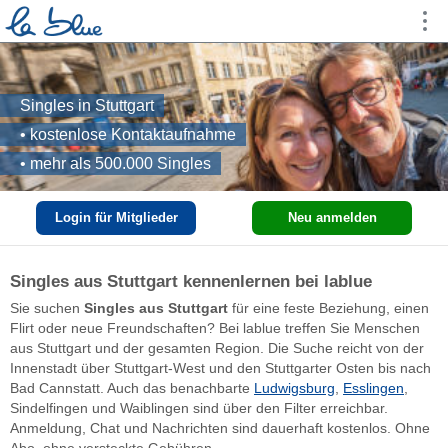
Singles in Stuttgart
• kostenlose Kontaktaufnahme
• mehr als 500.000 Singles
Login für Mitglieder
Neu anmelden
Singles aus Stuttgart kennenlernen bei lablue
Sie suchen
Singles aus Stuttgart
für eine feste Beziehung, einen
Flirt oder neue Freundschaften? Bei lablue treffen Sie Menschen
aus Stuttgart und der gesamten Region. Die Suche reicht von der
Innenstadt über Stuttgart-West und den Stuttgarter Osten bis nach
Bad Cannstatt. Auch das benachbarte
Ludwigsburg
,
Esslingen
,
Sindelfingen und Waiblingen sind über den Filter erreichbar.
Anmeldung, Chat und Nachrichten sind dauerhaft kostenlos. Ohne
Abo, ohne versteckte Gebühren.