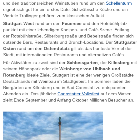
und den traditionsreichen Weinstuben rund um den
Schellenturm
eignet sich gut für ein erstes Date. Schwäbische Küche und ein
Viertele Trollinger gehören zum klassischen Auftakt.
Stuttgart-West
rund um den
Feuersee
und den Rotebühlplatz
punktet mit einer lebendigen Kneipen- und Café-Szene. Entlang
der Rotebühlstraße, Silberburgstraße und Bebelstraße finden sich
dutzende Bars, Restaurants und Brunch-Locations. Der
Stuttgarter
Osten
rund um den
Ostendplatz
gilt als das bunteste Viertel der
Stadt, mit internationalen Restaurants und alternativen Cafés.
Für Aktivitäten zu zweit sind der
Schlossgarten
, der
Killesberg
mit
seinem Höhenpark oder die
Weinberge von Uhlbach und
Rotenberg
ideale Ziele. Stuttgart ist eine der wenigen Großstädte
Deutschlands mit Weinbau im Stadtgebiet. Im Sommer laden die
Biergärten am Killesberg und in Bad Cannstatt zu entspannten
Abenden ein. Das jährliche
Cannstatter Volksfest
auf dem Wasen
zieht Ende September und Anfang Oktober Millionen Besucher an.