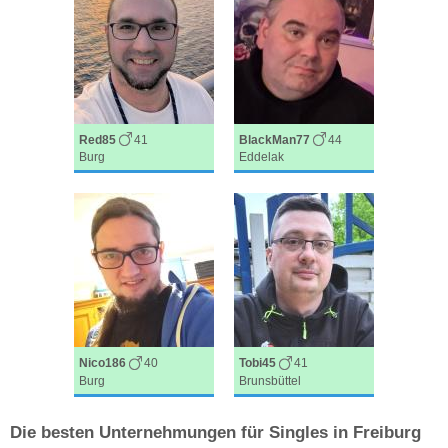
Red85
41
BlackMan77
44
Burg
Eddelak
Nico186
40
Tobi45
41
Burg
Brunsbüttel
Die besten Unternehmungen für Singles in Freiburg