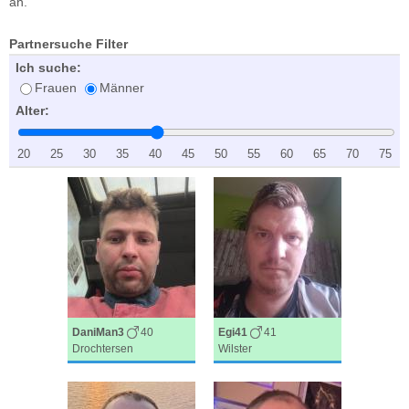
an.
Partnersuche Filter
Ich suche:
Frauen
Männer
Alter:
20
25
30
35
40
45
50
55
60
65
70
75
DaniMan3
40
Egi41
41
Drochtersen
Wilster