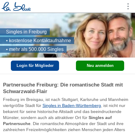
Singles in Freiburg
• kostenlose Kontaktaufnahme
• mehr als 500.000 Singles
Login für Mitglieder
Neu anmelden
Partnersuche Freiburg: Die romantische Stadt mit
Schwarzwald-Flair
Freiburg im Breisgau, ist nach Stuttgart, Karlsruhe und Mannheim
viertgrößte Stadt für
Singles in Baden-Württemberg
, ist nicht nur
bekannt für seine historische Altstadt und das beeindruckende
Münster, sondern auch als attraktiver Ort für
Singles auf
Partnersuche
. Die romantische Atmosphäre der Stadt und ihre
zahlreichen Freizeitmöglichkeiten ziehen Menschen jeden Alters