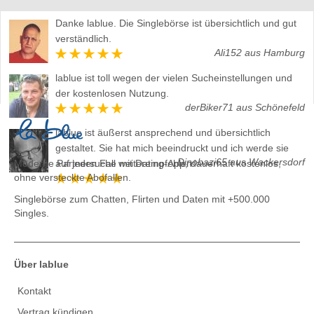
Danke lablue. Die Singlebörse ist übersichtlich und gut
verständlich.
Ali152 aus Hamburg
lablue ist toll wegen der vielen Sucheinstellungen und
der kostenlosen Nutzung.
derBiker71 aus Schönefeld
lablue ist äußerst ansprechend und übersichtlich
gestaltet. Sie hat mich beeindruckt und ich werde sie
Dinobazi65 aus Wackersdorf
Moderne Partnersuche mit Dating-App, dauerhaft kostenlos,
auf jeden Fall weiterempfehlen.
ohne versteckte Abofallen.
Singlebörse zum Chatten, Flirten und Daten
mit +500.000
Singles.
Über lablue
Kontakt
Vertrag kündigen