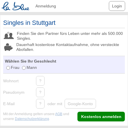
Anmeldung
Login
Singles in Stuttgart
Finden Sie den Partner fürs Leben unter mehr als 500.000
Singles.
Dauerhaft kostenlose Kontaktaufnahme, ohne versteckte
Abofallen.
Wählen Sie Ihr Geschlecht
Frau
Mann
Wohnort
?
Pseudonym
?
E-Mail
?
oder mit
Google-Konto
Mit der Anmeldung gelten unsere
AGB
und
Kostenlos anmelden
unsere
Datenschutzerklärung
.