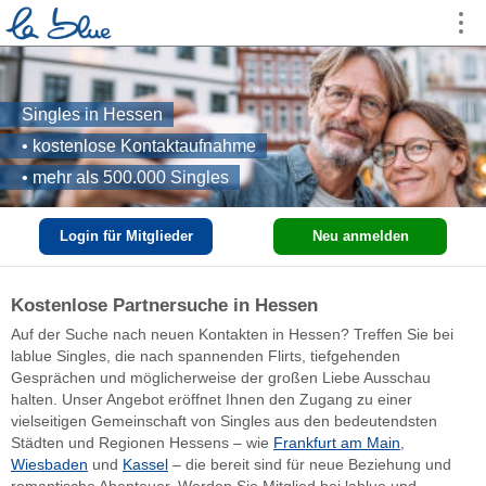
Singles in Hessen
• kostenlose Kontaktaufnahme
• mehr als 500.000 Singles
Login für Mitglieder
Neu anmelden
Kostenlose Partnersuche in Hessen
Auf der Suche nach neuen Kontakten in Hessen? Treffen Sie bei
lablue Singles, die nach spannenden Flirts, tiefgehenden
Gesprächen und möglicherweise der großen Liebe Ausschau
halten. Unser Angebot eröffnet Ihnen den Zugang zu einer
vielseitigen Gemeinschaft von Singles aus den bedeutendsten
Städten und Regionen Hessens – wie
Frankfurt am Main
,
Wiesbaden
und
Kassel
– die bereit sind für neue Beziehung und
romantische Abenteuer. Werden Sie Mitglied bei lablue und