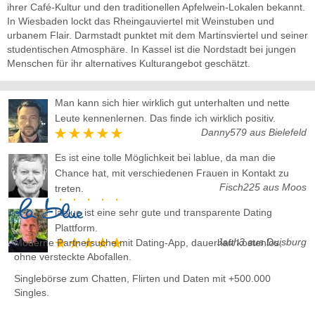
ihrer Café-Kultur und den traditionellen Apfelwein-Lokalen bekannt.
In Wiesbaden lockt das Rheingauviertel mit Weinstuben und
urbanem Flair. Darmstadt punktet mit dem Martinsviertel und seiner
studentischen Atmosphäre. In Kassel ist die Nordstadt bei jungen
Menschen für ihr alternatives Kulturangebot geschätzt.
Man kann sich hier wirklich gut unterhalten und nette
Leute kennenlernen. Das finde ich wirklich positiv.
Danny579 aus Bielefeld
Es ist eine tolle Möglichkeit bei lablue, da man die
Chance hat, mit verschiedenen Frauen in Kontakt zu
Fisch225 aus Moos
treten.
lablue ist eine sehr gute und transparente Dating
Plattform.
Jauh3 aus Duisburg
Moderne Partnersuche mit Dating-App, dauerhaft kostenlos,
ohne versteckte Abofallen.
Singlebörse zum Chatten, Flirten und Daten
mit +500.000
Singles.