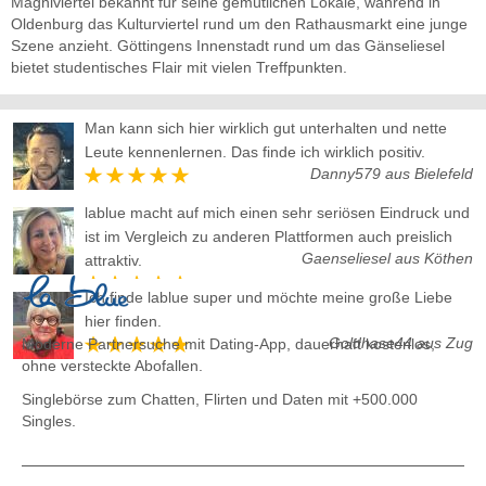
Magniviertel bekannt für seine gemütlichen Lokale, während in
Oldenburg das Kulturviertel rund um den Rathausmarkt eine junge
Szene anzieht. Göttingens Innenstadt rund um das Gänseliesel
bietet studentisches Flair mit vielen Treffpunkten.
Man kann sich hier wirklich gut unterhalten und nette
Leute kennenlernen. Das finde ich wirklich positiv.
Danny579 aus Bielefeld
lablue macht auf mich einen sehr seriösen Eindruck und
ist im Vergleich zu anderen Plattformen auch preislich
Gaenseliesel aus Köthen
attraktiv.
Ich finde lablue super und möchte meine große Liebe
hier finden.
Goldhase44 aus Zug
Moderne Partnersuche mit Dating-App, dauerhaft kostenlos,
ohne versteckte Abofallen.
Singlebörse zum Chatten, Flirten und Daten
mit +500.000
Singles.