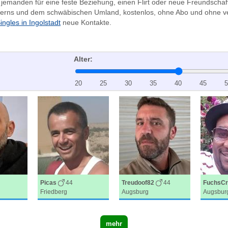
jemanden für eine feste Beziehung, einen Flirt oder neue Freundschaft
yerns und dem schwäbischen Umland, kostenlos, ohne Abo und ohne ve
ingles in Ingolstadt
neue Kontakte.
Alter:
20
25
30
35
40
45
5
Picas
44
Treudoof82
44
FuchsCr
Friedberg
Augsburg
Augsbur
mehr