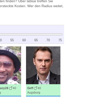
en finden? Über lablue treffen Sie
rsteckte Kosten. Wer den Radius weitet,
0
55
60
65
70
75
azy28
40
Geff
40
g
Augsburg