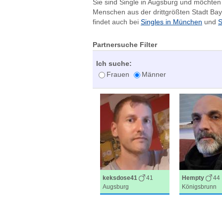
Sie sind Single in Augsburg und möchten 
Menschen aus der drittgrößten Stadt Ba
findet auch bei
Singles in München
und
S
Partnersuche Filter
Ich suche:
Frauen
Männer
keksdose41
41
Hempty
44
Augsburg
Königsbrunn