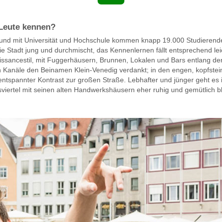
Leute kennen?
 und mit Universität und Hochschule kommen knapp 19.000 Studierende
Stadt jung und durchmischt, das Kennenlernen fällt entsprechend leich
issancestil, mit Fuggerhäusern, Brunnen, Lokalen und Bars entlang der
en Kanäle den Beinamen Klein-Venedig verdankt; in den engen, kopfstei
entspannter Kontrast zur großen Straße. Lebhafter und jünger geht es i
viertel mit seinen alten Handwerkshäusern eher ruhig und gemütlich ble