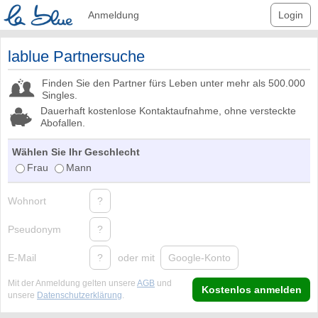
Anmeldung
Login
lablue Partnersuche
Finden Sie den Partner fürs Leben unter mehr als 500.000
Singles.
Dauerhaft kostenlose Kontaktaufnahme, ohne versteckte
Abofallen.
Wählen Sie Ihr Geschlecht
Frau
Mann
Wohnort
?
Pseudonym
?
E-Mail
?
oder mit
Google-Konto
Mit der Anmeldung gelten unsere
AGB
und
Kostenlos anmelden
unsere
Datenschutzerklärung
.