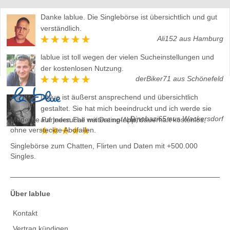
Danke lablue. Die Singlebörse ist übersichtlich und gut
verständlich.
Ali152 aus Hamburg
lablue ist toll wegen der vielen Sucheinstellungen und
der kostenlosen Nutzung.
derBiker71 aus Schönefeld
lablue ist äußerst ansprechend und übersichtlich
gestaltet. Sie hat mich beeindruckt und ich werde sie
Dinobazi65 aus Wackersdorf
Moderne Partnersuche mit Dating-App, dauerhaft kostenlos,
auf jeden Fall weiterempfehlen.
ohne versteckte Abofallen.
Singlebörse zum Chatten, Flirten und Daten
mit +500.000
Singles.
Über lablue
Kontakt
Vertrag kündigen