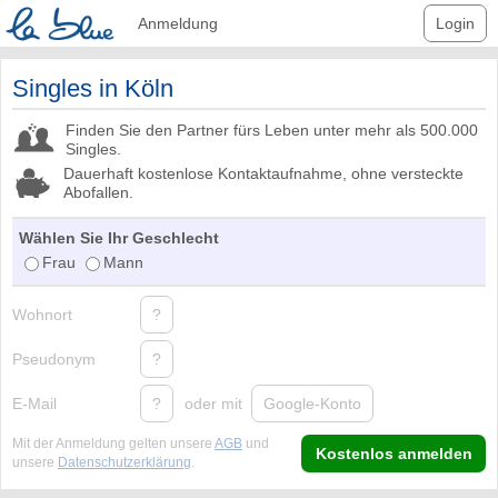
Anmeldung
Login
Singles in Köln
Finden Sie den Partner fürs Leben unter mehr als 500.000
Singles.
Dauerhaft kostenlose Kontaktaufnahme, ohne versteckte
Abofallen.
Wählen Sie Ihr Geschlecht
Frau
Mann
Wohnort
?
Pseudonym
?
E-Mail
?
oder mit
Google-Konto
Mit der Anmeldung gelten unsere
AGB
und
Kostenlos anmelden
unsere
Datenschutzerklärung
.