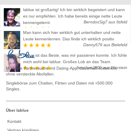
lablue ist großartig! Ich bin wirklich begeistert und kann
es nur empfehlen. Ich habe bereits einige nette Leute
BerndosSig7 aus Ilsfeld
kennengelernt.
Man kann sich hier wirklich gut unterhalten und nette
Leute kennenlernen. Das finde ich wirklich positiv.
Danny579 aus Bielefeld
lablue ist das Beste, was mir passieren konnte. Ich fühle
mich wohl bei lablue. Großes Lob an das Team.
fienchen2009 aus Warstein
Moderne Partnersuche mit Dating-App, dauerhaft kostenlos,
ohne versteckte Abofallen.
Singlebörse zum Chatten, Flirten und Daten
mit +500.000
Singles.
Über lablue
Kontakt
Vertrag kündigen