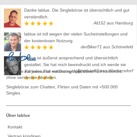
Danke lablue. Die Singlebörse ist übersichtlich und gut
verständlich.
Ali152 aus Hamburg
lablue ist toll wegen der vielen Sucheinstellungen und
der kostenlosen Nutzung.
derBiker71 aus Schönefeld
lablue ist äußerst ansprechend und übersichtlich
gestaltet. Sie hat mich beeindruckt und ich werde sie
Dinobazi65 aus Wackersdorf
Moderne Partnersuche mit Dating-App, dauerhaft kostenlos,
auf jeden Fall weiterempfehlen.
ohne versteckte Abofallen.
Singlebörse zum Chatten, Flirten und Daten
mit +500.000
Singles.
Über lablue
Kontakt
Vertrag kündigen