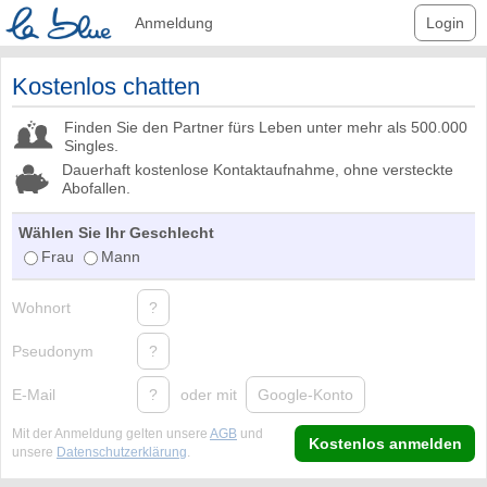
Anmeldung
Login
Kostenlos chatten
Finden Sie den Partner fürs Leben unter mehr als 500.000
Singles.
Dauerhaft kostenlose Kontaktaufnahme, ohne versteckte
Abofallen.
Wählen Sie Ihr Geschlecht
Frau
Mann
Wohnort
?
Pseudonym
?
E-Mail
?
oder mit
Google-Konto
Mit der Anmeldung gelten unsere
AGB
und
Kostenlos anmelden
unsere
Datenschutzerklärung
.