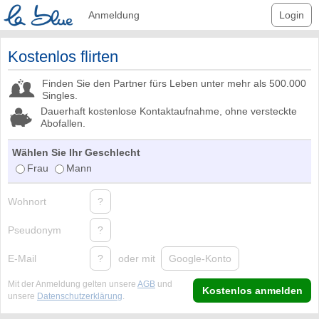
Anmeldung
Login
Kostenlos flirten
Finden Sie den Partner fürs Leben unter mehr als 500.000
Singles.
Dauerhaft kostenlose Kontaktaufnahme, ohne versteckte
Abofallen.
Wählen Sie Ihr Geschlecht
Frau
Mann
Wohnort
?
Pseudonym
?
E-Mail
?
oder mit
Google-Konto
Mit der Anmeldung gelten unsere
AGB
und
Kostenlos anmelden
unsere
Datenschutzerklärung
.