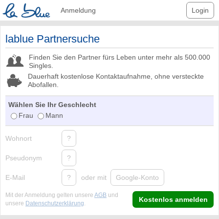
Anmeldung
Login
lablue Partnersuche
Finden Sie den Partner fürs Leben unter mehr als 500.000
Singles.
Dauerhaft kostenlose Kontaktaufnahme, ohne versteckte
Abofallen.
Wählen Sie Ihr Geschlecht
Frau
Mann
Wohnort
?
Pseudonym
?
E-Mail
?
oder mit
Google-Konto
Mit der Anmeldung gelten unsere
AGB
und
Kostenlos anmelden
unsere
Datenschutzerklärung
.