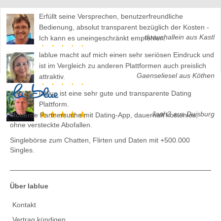
Erfüllt seine Versprechen, benutzerfreundliche
Bedienung, absolut transparent bezüglich der Kosten -
duauchallein aus Kastl
Ich kann es uneingeschränkt empfehlen.
lablue macht auf mich einen sehr seriösen Eindruck und
ist im Vergleich zu anderen Plattformen auch preislich
Gaenseliesel aus Köthen
attraktiv.
lablue ist eine sehr gute und transparente Dating
Plattform.
Jauh3 aus Duisburg
Moderne Partnersuche mit Dating-App, dauerhaft kostenlos,
ohne versteckte Abofallen.
Singlebörse zum Chatten, Flirten und Daten
mit +500.000
Singles.
Über lablue
Kontakt
Vertrag kündigen