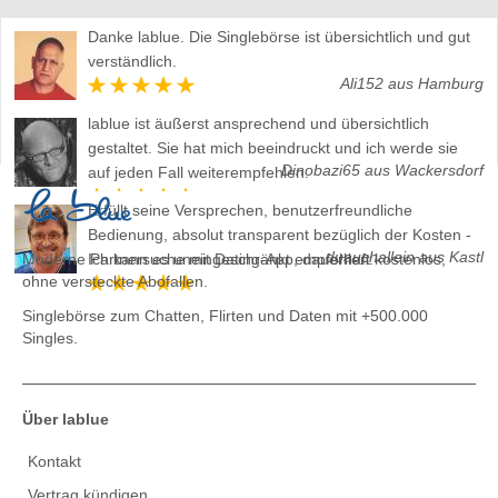
Danke lablue. Die Singlebörse ist übersichtlich und gut
verständlich.
Ali152 aus Hamburg
lablue ist äußerst ansprechend und übersichtlich
gestaltet. Sie hat mich beeindruckt und ich werde sie
Dinobazi65 aus Wackersdorf
auf jeden Fall weiterempfehlen.
Erfüllt seine Versprechen, benutzerfreundliche
Bedienung, absolut transparent bezüglich der Kosten -
duauchallein aus Kastl
Moderne Partnersuche mit Dating-App, dauerhaft kostenlos,
Ich kann es uneingeschränkt empfehlen.
ohne versteckte Abofallen.
Singlebörse zum Chatten, Flirten und Daten
mit +500.000
Singles.
Über lablue
Kontakt
Vertrag kündigen