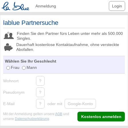
Anmeldung
Login
lablue Partnersuche
Finden Sie den Partner fürs Leben unter mehr als 500.000
Singles.
Dauerhaft kostenlose Kontaktaufnahme, ohne versteckte
Abofallen.
Wählen Sie Ihr Geschlecht
Frau
Mann
Wohnort
?
Pseudonym
?
E-Mail
?
oder mit
Google-Konto
Mit der Anmeldung gelten unsere
AGB
und
Kostenlos anmelden
unsere
Datenschutzerklärung
.