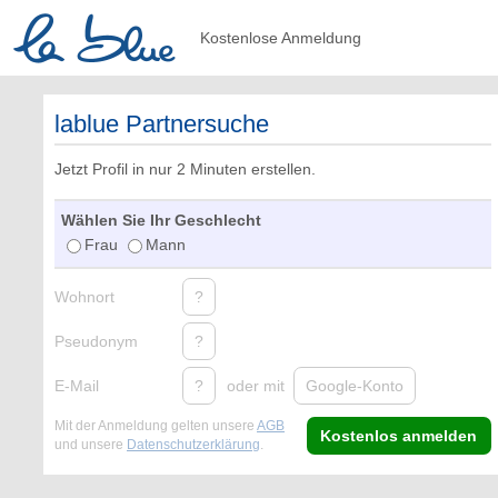
Kostenlose Anmeldung
lablue Partnersuche
Jetzt Profil in nur 2 Minuten erstellen.
Wählen Sie Ihr Geschlecht
Frau
Mann
Wohnort
?
Pseudonym
?
E-Mail
?
oder mit
Google-Konto
Mit der Anmeldung gelten unsere
AGB
Kostenlos anmelden
und unsere
Datenschutzerklärung
.