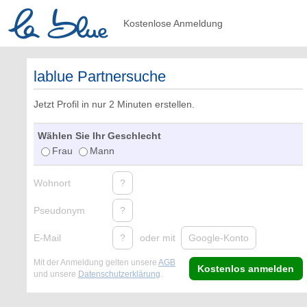
Kostenlose Anmeldung
lablue Partnersuche
Jetzt Profil in nur 2 Minuten erstellen.
Wählen Sie Ihr Geschlecht
Frau
Mann
Wohnort
?
Pseudonym
?
E-Mail
?
oder mit
Google-Konto
Mit der Anmeldung gelten unsere
AGB
Kostenlos anmelden
und unsere
Datenschutzerklärung
.