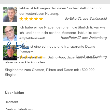
lablue ist toll wegen der vielen Sucheinstellungen und
der kostenlosen Nutzung.
derBiker71 aus Schönefeld
Ich habe einige Frauen getroffen, die ähnlich ticken wie
ich, und hatte echt schöne Momente. lablue ist echt
HansPeter17 aus Wettenberg
empfehlenswert!
lablue ist eine sehr gute und transparente Dating
Plattform.
Jauh3 aus Duisburg
Moderne Partnersuche mit Dating-App, dauerhaft kostenlos,
ohne versteckte Abofallen.
Singlebörse zum Chatten, Flirten und Daten
mit +500.000
Singles.
Über lablue
Kontakt
Vertrag kündigen