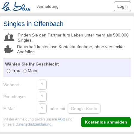
Anmeldung
Login
Singles in Offenbach
Finden Sie den Partner fürs Leben unter mehr als 500.000
Singles.
Dauerhaft kostenlose Kontaktaufnahme, ohne versteckte
Abofallen.
Wählen Sie Ihr Geschlecht
Frau
Mann
Wohnort
?
Pseudonym
?
E-Mail
?
oder mit
Google-Konto
Mit der Anmeldung gelten unsere
AGB
und
Kostenlos anmelden
unsere
Datenschutzerklärung
.